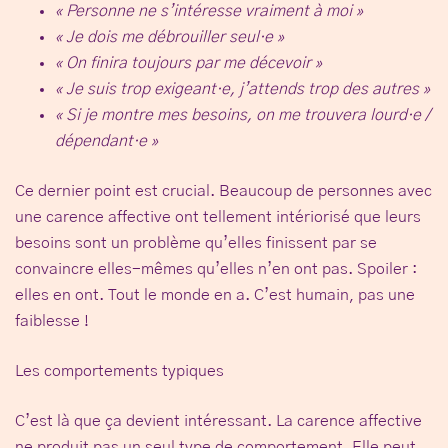
« Personne ne s’intéresse vraiment à moi »
« Je dois me débrouiller seul·e »
« On finira toujours par me décevoir »
« Je suis trop exigeant·e, j’attends trop des autres »
« Si je montre mes besoins, on me trouvera lourd·e /
dépendant·e »
Ce dernier point est crucial. Beaucoup de personnes avec
une carence affective ont tellement intériorisé que leurs
besoins sont un problème qu’elles finissent par
se
convaincre elles-mêmes qu’elles n’en ont pas
. Spoiler :
elles en ont. Tout le monde en a. C’est humain, pas une
faiblesse !
Les comportements typiques
C’est là que ça devient intéressant. La carence affective
ne produit pas un seul type de comportement. Elle peut